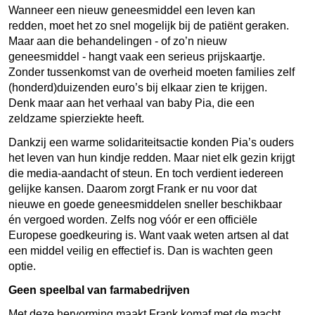
Wanneer een nieuw geneesmiddel een leven kan
redden, moet het zo snel mogelijk bij de patiënt geraken.
Maar aan die behandelingen - of zo’n nieuw
geneesmiddel - hangt vaak een serieus prijskaartje.
Zonder tussenkomst van de overheid moeten families zelf
(honderd)duizenden euro’s bij elkaar zien te krijgen.
Denk maar aan het verhaal van baby Pia, die een
zeldzame spierziekte heeft.
Dankzij een warme solidariteitsactie konden Pia’s ouders
het leven van hun kindje redden. Maar niet elk gezin krijgt
die media-aandacht of steun. En toch verdient iedereen
gelijke kansen. Daarom zorgt Frank er nu voor dat
nieuwe en goede geneesmiddelen sneller beschikbaar
én vergoed worden. Zelfs nog v
óór
er een officiële
Europese goedkeuring is. Want vaak weten artsen al dat
een middel veilig en effectief is. Dan is wachten geen
optie.
Geen speelbal van farmabedrijven
Met deze hervorming maakt Frank komaf met de macht