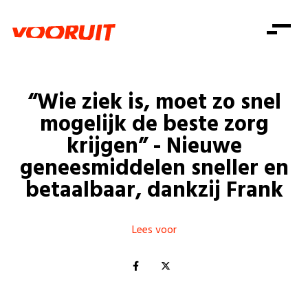
Laatste nieuws
Alle artikels
Beweging
Mission statement
Koopkracht
Dicht bij jou
“Wie ziek is, moet zo snel
Onze mensen
Doe mee
Zorg
mogelijk de beste zorg
Doe mee
Shop
Standpunten
Gelijke kansen
krijgen” - Nieuwe
Word lid
Zoeken
geneesmiddelen sneller en
Vacatures
Welzijn
Login
Login
betaalbaar, dankzij Frank
Mis niets
Consumentenbescherming
Pensioenen
Doe mee
Lees voor
Kinderen en jongeren