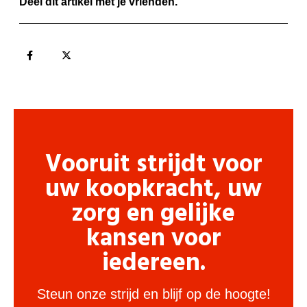
Deel dit artikel met je vrienden.
Vooruit strijdt voor
uw koopkracht, uw
zorg en gelijke
kansen voor
iedereen.
Steun onze strijd en blijf op de hoogte!