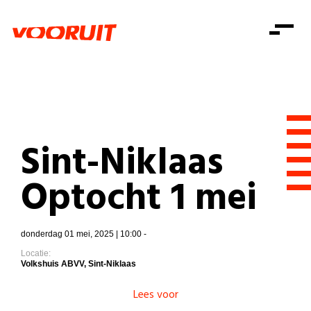
Laatste nieuws
Alle artikels
Beweging
Mission statement
Koopkracht
Dicht bij jou
Onze mensen
Doe mee
Zorg
Doe mee
Shop
Standpunten
Gelijke kansen
Sint-Niklaas
Word lid
Zoeken
Vacatures
Welzijn
Login
Optocht 1 mei
Login
Mis niets
Consumentenbescherming
Pensioenen
Doe mee
donderdag 01 mei, 2025 | 10:00 -
Kinderen en jongeren
Locatie:
Volkshuis ABVV, Sint-Niklaas
Lees voor