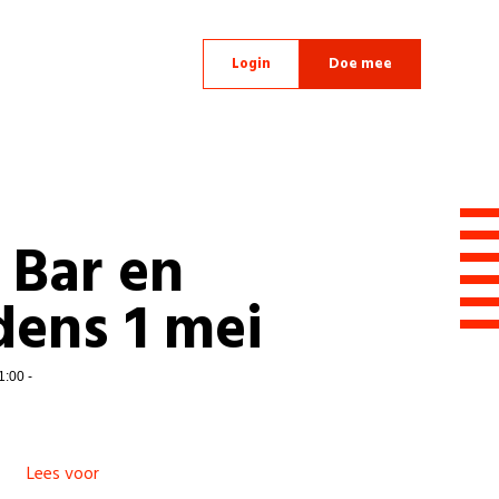
Login
Doe mee
 Bar en
dens 1 mei
1:00 -
Lees voor