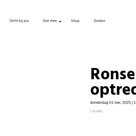
Dicht bij jou
Doe mee
Shop
Zoeken
Ronse
optre
donderdag 01 mei, 2025 | 1
Locatie: