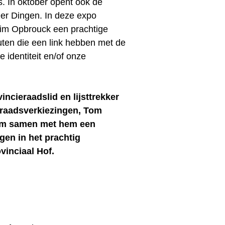
s. In oktober opent ook de
Der Dingen. In deze expo
Wim Opbrouck een prachtige
buten die een link hebben met de
 identiteit en/of onze
incieraadslid en lijsttrekker
eraadsverkiezingen, Tom
 om samen met hem een
lgen in het prachtig
vinciaal Hof.