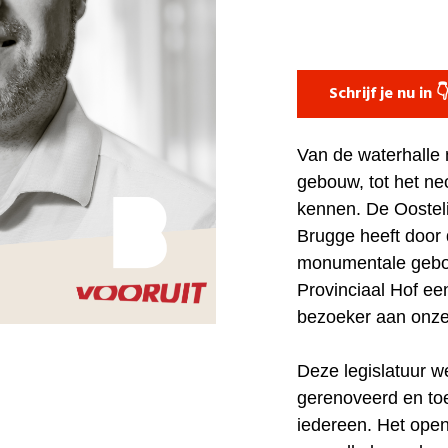
Schrijf je nu in 
Van de waterhalle 
gebouw, tot het ne
kennen. De Oosteli
Brugge heeft door
monumentale gebo
Provinciaal Hof ee
bezoeker aan onze
Deze legislatuur 
gerenoveerd en to
iedereen. Het open