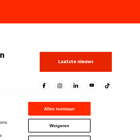
n
Laatste nieuws
Alles toestaan
 ons
Weigeren
e