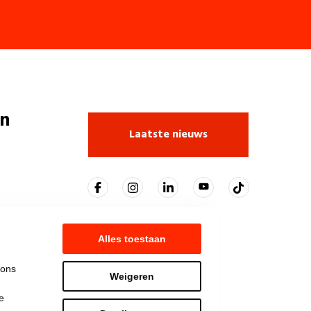
n
Laatste nieuws
Alles toestaan
 ons
Weigeren
e