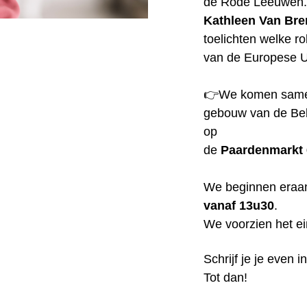
de Rode Leeuwen.
Kathleen Van Br
toelichten welke ro
van de Europese 
👉We komen sam
gebouw van de Bel
op
de
Paardenmarkt 
We beginnen eraan
vanaf 13u30
.
We voorzien het e
Schrijf je je even 
Tot dan!