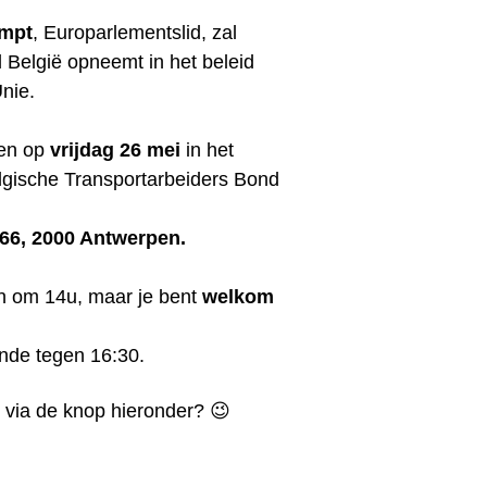
empt
, Europarlementslid, zal
l België opneemt in het beleid
Unie.
en op
vrijdag 26 mei
in het
gische Transportarbeiders Bond
66, 2000 Antwerpen.
 om 14u, maar je bent
welkom
inde tegen 16:30.
in via de knop hieronder? 😉