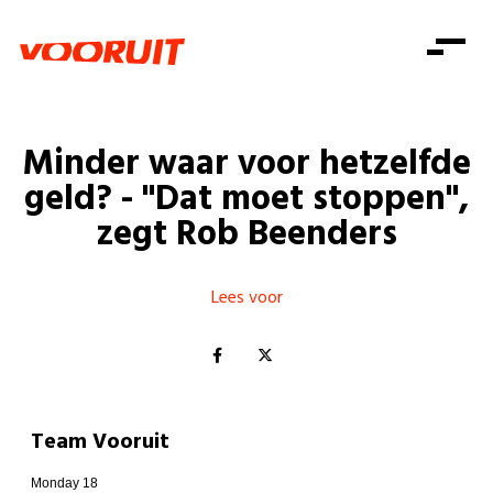
Laatste nieuws
Alle artikels
Beweging
Mission statement
Koopkracht
Dicht bij jou
Minder waar voor hetzelfde
Onze mensen
Doe mee
Zorg
geld? - "Dat moet stoppen",
Doe mee
Shop
Standpunten
Gelijke kansen
zegt Rob Beenders
Word lid
Zoeken
Vacatures
Welzijn
Login
Login
Mis niets
Lees voor
Consumentenbescherming
Pensioenen
Doe mee
Kinderen en jongeren
Team Vooruit
Monday 18