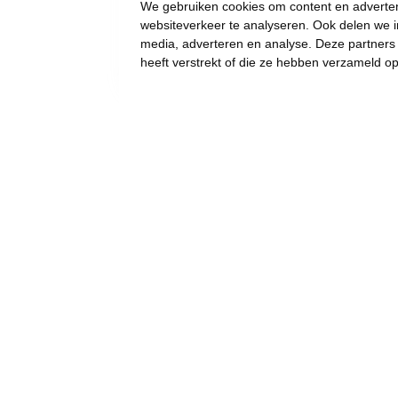
We gebruiken cookies om content en advertent
websiteverkeer te analyseren. Ook delen we i
media, adverteren en analyse. Deze partner
heeft verstrekt of die ze hebben verzameld o
Vooruit Zwevegem zegt
NEEN tegen extra
afvalbelasting van €69