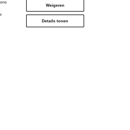
 ons
Weigeren
e
Details tonen
Eerste actie in Zwevegem
voor Kom op tegen
Kanker meteen een
succes