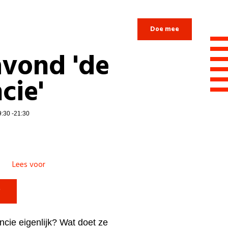
Login
Doe mee
avond 'de
cie'
9:30 -21:30
Lees voor

ncie eigenlijk? Wat doet ze