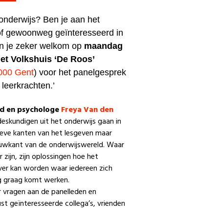
 onderwijs? Ben je aan het
 of gewoonweg geïnteresseerd in
n je zeker welkom op
maandag
het Volkshuis ‘De Roos’
9000 Gent
) voor het panelgesprek
 leerkrachten.’
id en psychologe
Freya Van den
eskundigen uit het onderwijs gaan in
ieve kanten van het lesgeven maar
duwkant van de onderwijswereld. Waar
 zijn, zijn oplossingen hoe het
er kan worden waar iedereen zich
g graag komt werken.
or vragen aan de panelleden en
st geïnteresseerde collega’s, vrienden