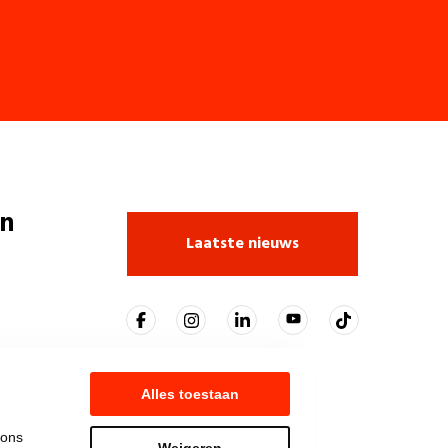
n
Laatste nieuws
Alles toestaan
 ons