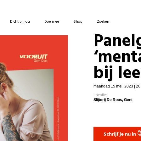
Dicht bij jou
Doe mee
Shop
Zoeken
Panel
‘menta
bij le
maandag 15 mei, 2023 | 20
Locatie:
Slijterij De Roos, Gent
Schrijf je nu in 