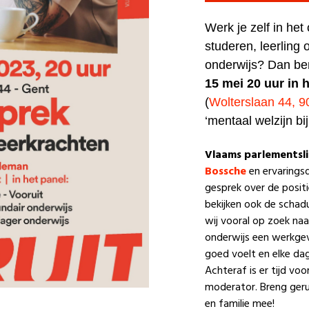
Werk je zelf in het
studeren, leerling
onderwijs? Dan be
15 mei 20 uur in 
(
Wolterslaan 44, 
‘mentaal welzijn bij
Vlaams parlementsl
Bossche
en ervaringsd
gesprek over de posit
bekijken ook de scha
wij vooral op zoek naar
onderwijs een werkgev
goed voelt en elke da
Achteraf is er tijd vo
moderator. Breng geru
en familie mee!