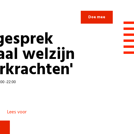
Login
Doe mee
gesprek
al welzijn
erkrachten'
:00 -22:00
Lees voor
