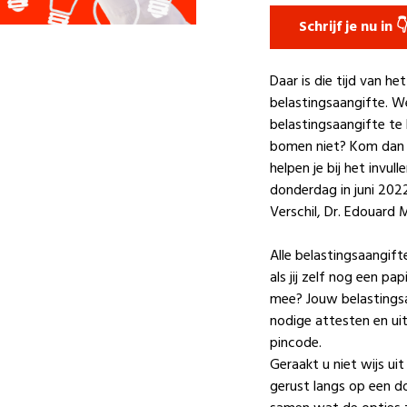
Schrijf je nu in 
Daar is die tijd van het
belastingsaangifte. W
belastingsaangifte te 
bomen niet? Kom dan l
helpen je
bij het invull
donderdag in juni 2022 
Verschil, Dr. Edouard
Alle belastingsaangift
als jij zelf nog een pa
mee? Jouw belastingsaa
nodige attesten en uit
pincode.
Geraakt u niet wijs u
gerust langs op een d