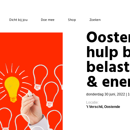
Dicht bij jou
Doe mee
Shop
Zoeken
Ooste
hulp bi
belas
& ene
donderdag 30 juni, 2022 | 1
Locatie:
't Verschil, Oostende