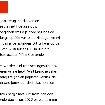

 jaar terug: de tijd van de
eet je niet hoe aan jouw
beginnen of zie je door het bos de
angs op één van onze zitdagen en wij
en van je belastingen. Dit telkens op de
van 17.30 uur tot 18.30 uur in 't
 Moreauxlaan 101 in Oostende.
es worden elektronisch ingevuld, ook
pieren versie hebt. Wat breng je zeker
ngifte (indien papieren versie), de
eraard jouw identiteitskaart en de
it uw energiefactuur? Kom dan ook
onderdag in juni 2022 en we bekijken