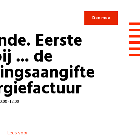
Login
Doe mee
nde. Eerste
j ... de
tingsaangifte
rgiefactuur
0:00 -12:00
Lees voor