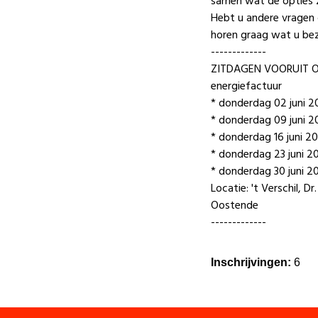
samen wat de opties z
Hebt u andere vragen
horen graag wat u bez
-------------
ZITDAGEN VOORUIT OO
energiefactuur
* donderdag 02 juni 20
* donderdag 09 juni 20
* donderdag 16 juni 20
* donderdag 23 juni 20
* donderdag 30 juni 20
Locatie: 't Verschil, 
Oostende
-------------
Inschrijvingen:
6