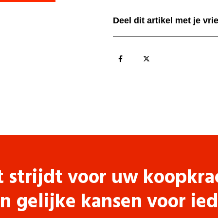
Deel dit artikel met je vr
t strijdt voor uw koopkra
n gelijke kansen voor ie