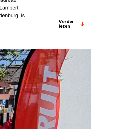
aurette
 Lambert
denburg, is
Verder
lezen