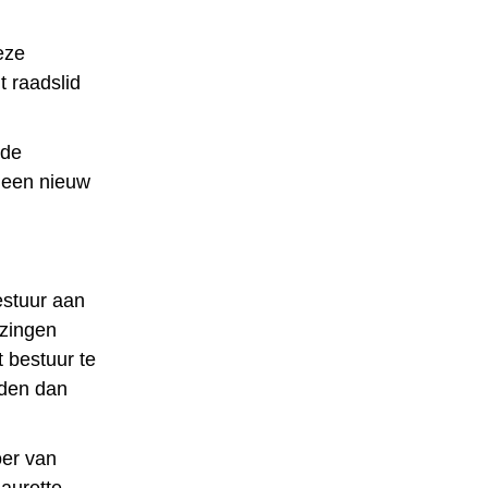
eze
t raadslid
 de
u een nieuw
estuur aan
ezingen
 bestuur te
rden dan
oer van