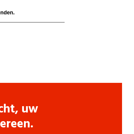
ienden.
cht, uw
dereen.