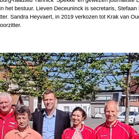
urg-raadslid Yannick ‘Spekke’ en gewezen journaliste L
in het bestuur. Lieven Deceuninck is secretaris, Stefaan
tter. Sandra Heyvaert, in 2019 verkozen tot Krak van Ou
orzitter.