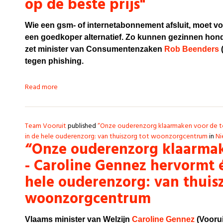
op de beste prijs"
Wie een gsm- of internetabonnement afsluit, moet v
een goedkoper alternatief. Zo kunnen gezinnen honde
zet minister van Consumentenzaken
Rob Beenders
(
tegen phishing.
Read more
Team Vooruit
published
“Onze ouderenzorg klaarmaken voor de to
in de hele ouderenzorg: van thuiszorg tot woonzorgcentrum
in
Ni
“Onze ouderenzorg klaarmak
- Caroline Gennez hervormt é
hele ouderenzorg: van thuis
woonzorgcentrum
Vlaams minister van Welzijn
Caroline Gennez
(Voorui