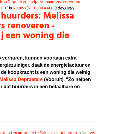
issa Depraetere helpt verhuurders renoveren -
uikt”
in
Nieuws (NIET LOKAAL)
19 days ago
 huurders: Melissa
s renoveren -
j een woning die
s verhuren, kunnen voortaan extra
giezuiniger, daalt de energiefactuur en
n de koopkracht is een woning die weinig
Melissa Depraetere
(Vooruit). "Zo helpen
 dat huurders in een betaalbare en
roducten uit bezette Palestijnse gebieden
in
Nieuws