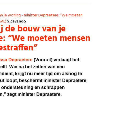
n je woning - minister Depraetere: “We moeten
AAL)
9 days ago
j de bouw van je
re: “We moeten mensen
estraffen”
ssa Depraetere
(Vooruit) verlaagt het
t. Wie na het zetten van een
ndient, krijgt nu meer tijd om alsnog te
out loopt, beschermt minister Depraetere
r ondersteuning en schrappen
n,” zegt minister Depraetere.