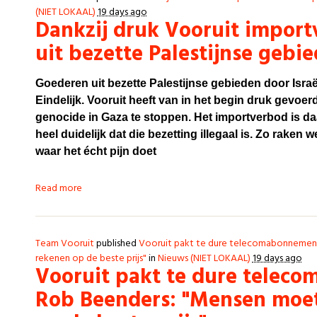
(NIET LOKAAL)
19 days ago
Dankzij druk Vooruit impor
uit bezette Palestijnse gebi
Goederen uit bezette Palestijnse gebieden door Isra
Eindelijk. Vooruit heeft van in het begin druk gevo
genocide in Gaza te stoppen. Het importverbod is da
heel duidelijk dat die bezetting illegaal is.
Zo raken w
waar het écht pijn doet
Read more
Team Vooruit
published
Vooruit pakt te dure telecomabonnemen
rekenen op de beste prijs"
in
Nieuws (NIET LOKAAL)
19 days ago
Vooruit pakt te dure telec
Rob Beenders: "Mensen moe