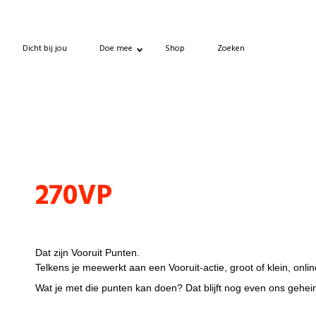
Dicht bij jou
Doe mee
Shop
Zoeken
Punten
270VP
VP, wat is dat?
Dat zijn Vooruit Punten.
Telkens je meewerkt aan een Vooruit-actie, groot of klein, online
Wat je met die punten kan doen? Dat blijft nog even ons geheim