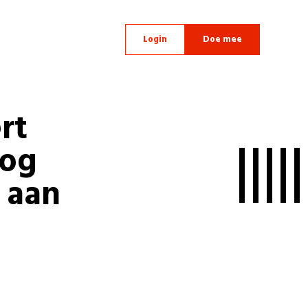
Login
Doe mee
rt
nog
 aan