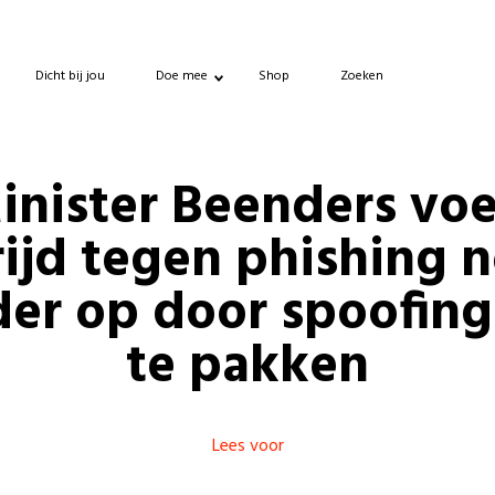
Dicht bij jou
Doe mee
Shop
Zoeken
inister Beenders voe
rijd tegen phishing 
der op door spoofing
te pakken
Lees voor