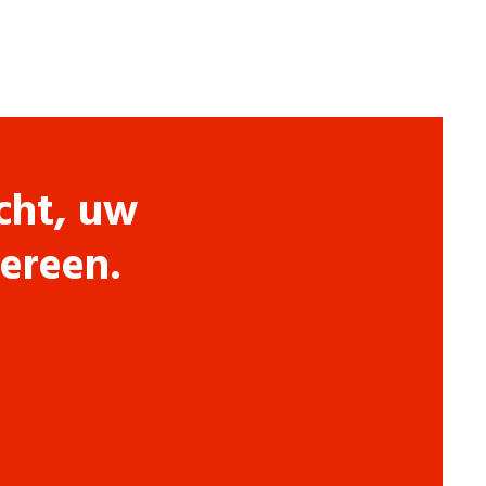
cht, uw
dereen.