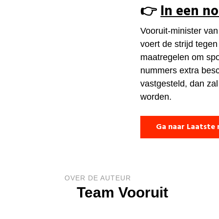
👉​
In een n
Vooruit-minister v
voert de strijd tege
maatregelen om spo
nummers extra besc
vastgesteld, dan za
worden.
Ga naar Laatste 
OVER DE AUTEUR
Team Vooruit