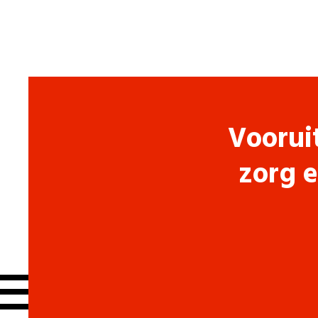
Voorui
zorg e