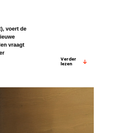
), voert de
nieuwe
den vraagt
er
Verder
lezen