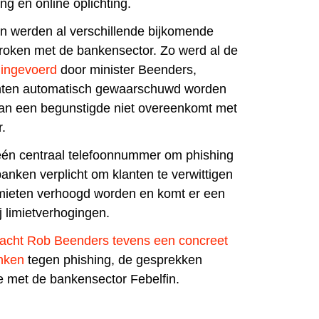
ing en online
oplichting.
n werden al verschillende bijkomende
roken met de bankensector. Zo werd al de
ingevoerd
door minister Beenders,
ten automatisch gewaarschuwd worden
n een begunstigde niet overeenkomt met
r.
één centraal telefoonnummer om phishing
anken verplicht om klanten te verwittigen
imieten verhoogd worden en komt er een
j limietverhogingen.
acht Rob Beenders tevens een concreet
anken
tegen phishing, de gesprekken
de met de bankensector Febelfin.