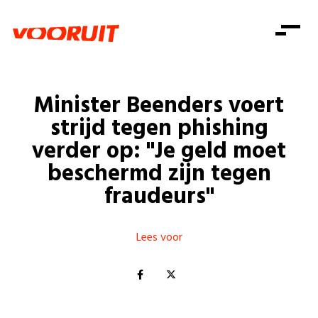
Laatste nieuws
Alle artikels
Beweging
Mission statement
Koopkracht
Dicht bij jou
Minister Beenders voert
Onze mensen
Doe mee
Zorg
strijd tegen phishing
Doe mee
Shop
Standpunten
Gelijke kansen
verder op: "Je geld moet
Word lid
Zoeken
beschermd zijn tegen
Vacatures
Welzijn
Login
Login
fraudeurs"
Mis niets
Consumentenbescherming
Pensioenen
Doe mee
Lees voor
Kinderen en jongeren