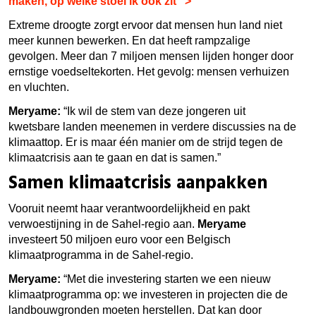
maken, op welke stoel ik ook zit
" >
Extreme droogte zorgt ervoor dat mensen hun land niet
meer kunnen bewerken. En dat heeft rampzalige
gevolgen. Meer dan 7 miljoen mensen lijden honger door
ernstige voedseltekorten. Het gevolg: mensen verhuizen
en vluchten.
Meryame:
“Ik wil de stem van deze jongeren uit
kwetsbare landen meenemen in verdere discussies na de
klimaattop. Er is maar één manier om de strijd tegen de
klimaatcrisis aan te gaan en dat is samen.”
Samen klimaatcrisis aanpakken
Vooruit neemt haar verantwoordelijkheid en pakt
verwoestijning in de Sahel-regio aan.
Meryame
investeert 50 miljoen euro voor een Belgisch
klimaatprogramma in de Sahel-regio.
Meryame:
“Met die investering starten we een nieuw
klimaatprogramma op: we investeren in projecten die de
landbouwgronden moeten herstellen. Dat kan door