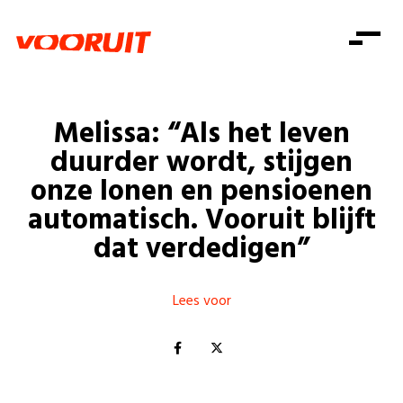
Laatste nieuws
Alle artikels
Beweging
Mission statement
Koopkracht
Dicht bij jou
Melissa: “Als het leven
Onze mensen
Doe mee
Zorg
duurder wordt, stijgen
Doe mee
Shop
Standpunten
Gelijke kansen
onze lonen en pensioenen
Word lid
Zoeken
automatisch. Vooruit blijft
Vacatures
Welzijn
Login
Login
dat verdedigen”
Mis niets
Consumentenbescherming
Pensioenen
Doe mee
Lees voor
Kinderen en jongeren