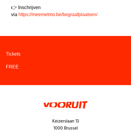
👉 Inschrijven
via
https://meemetmo.be/begraafplaatsen/
Tickets
FREE
Keizerslaan 13
1000 Brussel