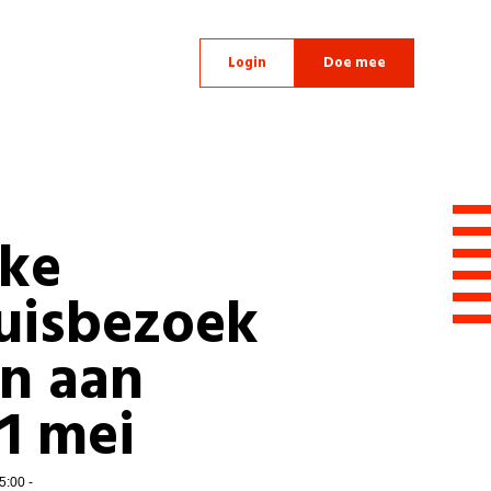
Login
Doe mee
ke
uisbezoek
en aan
1 mei
5:00 -