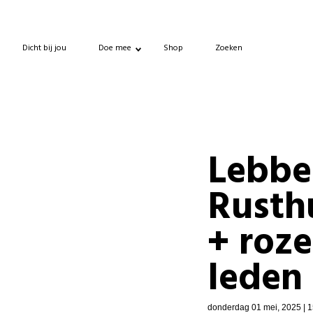
Dicht bij jou
Doe mee
Shop
Zoeken
Lebbe
Rusth
+ roz
leden 
donderdag 01 mei, 2025 | 1