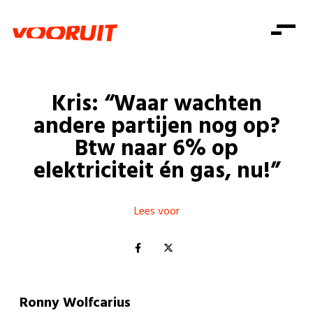
Laatste nieuws
Alle artikels
Beweging
Mission statement
Koopkracht
Dicht bij jou
Kris: “Waar wachten
Onze mensen
Doe mee
Zorg
andere partijen nog op?
Doe mee
Shop
Standpunten
Gelijke kansen
Btw naar 6% op
Word lid
Zoeken
elektriciteit én gas, nu!”
Vacatures
Welzijn
Login
Login
Mis niets
Consumentenbescherming
Lees voor
Pensioenen
Doe mee
Kinderen en jongeren
Ronny Wolfcarius