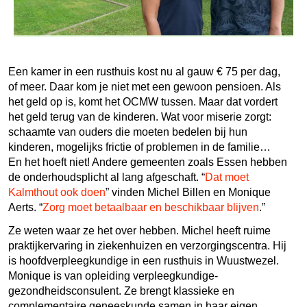
Een kamer in een rusthuis kost nu al gauw € 75 per dag,
of meer. Daar kom je niet met een gewoon pensioen. Als
het geld op is, komt het OCMW tussen. Maar dat vordert
het geld terug van de kinderen. Wat voor miserie zorgt:
schaamte van ouders die moeten bedelen bij hun
kinderen, mogelijks frictie of problemen in de familie…
En het hoeft niet! Andere gemeenten zoals Essen hebben
de onderhoudsplicht al lang afgeschaft. “
Dat moet
Kalmthout ook doen
” vinden Michel Billen en Monique
Aerts. “
Zorg moet betaalbaar en beschikbaar blijven
.”
Ze weten waar ze het over hebben. Michel heeft ruime
praktijkervaring in ziekenhuizen en verzorgingscentra. Hij
is hoofdverpleegkundige in een rusthuis in Wuustwezel.
Monique is van opleiding verpleegkundige-
gezondheidsconsulent. Ze brengt klassieke en
complementaire geneeskunde samen in haar eigen