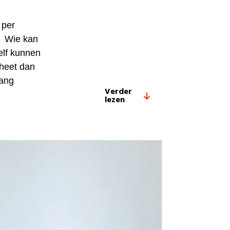
 per
… Wie kan
elf kunnen
 heet dan
lang
Verder
lezen