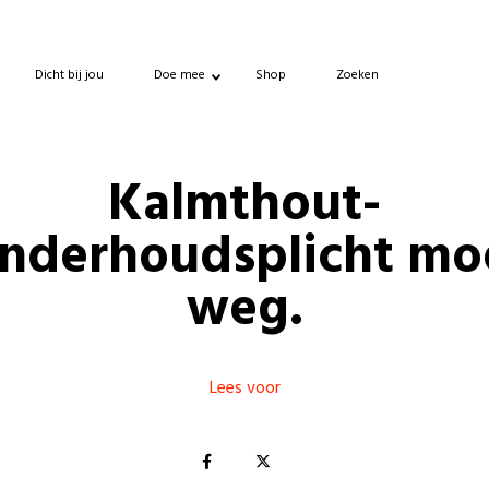
Dicht bij jou
Doe mee
Shop
Zoeken
Kalmthout-
nderhoudsplicht mo
weg.
Lees voor