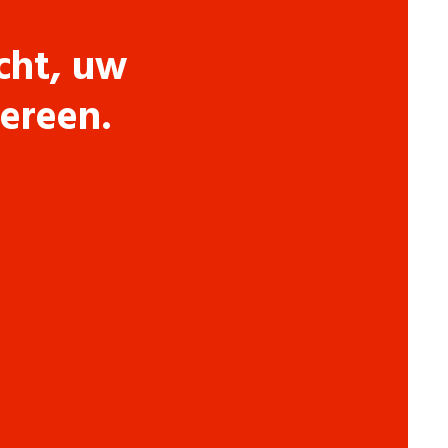
cht, uw
dereen.