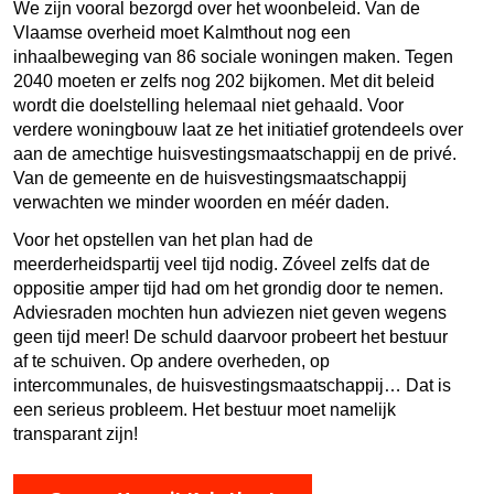
We zijn vooral bezorgd over het woonbeleid. Van de
Vlaamse overheid moet Kalmthout nog een
inhaalbewe­ging van 86 sociale woningen maken. Tegen
2040 moeten er zelfs nog 202 bijkomen. Met dit beleid
wordt die doelstel­ling helemaal niet gehaald. Voor
verdere woningbouw laat ze het initi­atief grotendeels over
aan de amechtige huisvestingsmaat­schappij en de privé.
Van de gemeente en de huisves­tingsmaatschappij
verwachten we minder woorden en méér daden.
Voor het opstellen van het plan had de
meerderheidspartij veel tijd nodig. Zóveel zelfs dat de
oppositie amper tijd had om het grondig door te nemen.
Adviesraden mochten hun adviezen niet geven wegens
geen tijd meer! De schuld daarvoor probeert het bestuur
af te schuiven. Op andere overheden, op
intercommunales, de huisvestingsmaatschappij… Dat is
een serieus probleem. Het bestuur moet namelijk
transparant zijn!