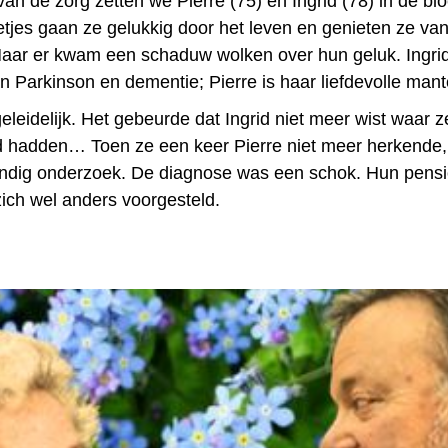
an de zorg zetten we Pierre (75) en Ingrid (78) in de bl
etjes gaan ze gelukkig door het leven en genieten ze va
aar er kwam een schaduw wolken over hun geluk. Ingrid 
n Parkinson en dementie; Pierre is haar liefdevolle mant
leidelijk. Het gebeurde dat Ingrid niet meer wist waar z
 hadden… Toen ze een keer Pierre niet meer herkende,
rondig onderzoek. De diagnose was een schok. Hun pens
ich wel anders voorgesteld.