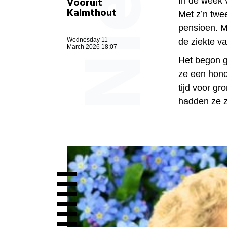
Vooruit
In de week v
Kalmthout
Met z’n twe
pensioen. M
Wednesday 11
de ziekte va
March 2026 18:07
Het begon ge
ze een hond
tijd voor g
hadden ze z