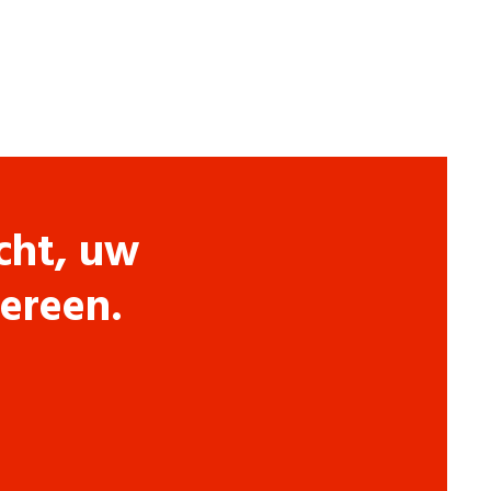
cht, uw
dereen.