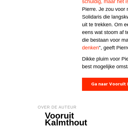
schuldig, maar het i
Pierre. Je zou voor
Solidaris die langs
uit te trekken. Om e
eens wat stoom af t
die bestaan voor ma
denken
”, geeft Pierr
Dikke pluim voor Pie
best mogelijke oms
Ga naar Vooruit
OVER DE AUTEUR
Vooruit
Kalmthout