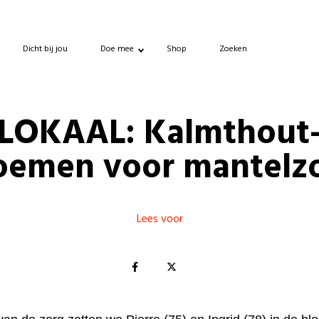
Dicht bij jou
Doe mee
Shop
Zoeken
LOKAAL: Kalmthout
oemen voor mantelz
Lees voor