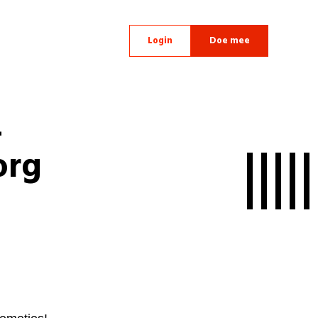
Login
Doe mee
-
org