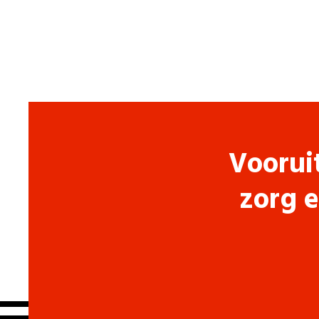
Voorui
zorg e