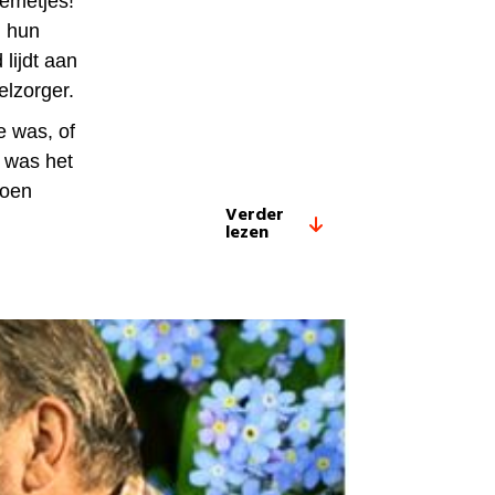
oemetjes!
n hun
lijdt aan
elzorger.
e was, of
 was het
ioen
Verder
lezen