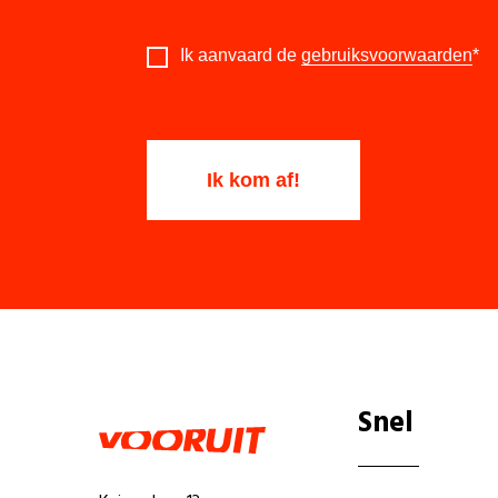
Ik aanvaard de
gebruiksvoorwaarden
*
Snel