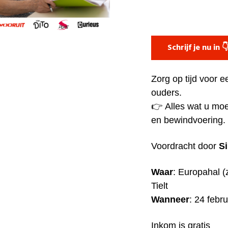
Schrijf je nu in 
Zorg op tijd voor 
ouders.
👉
Alles wat u mo
en bewindvoering.
Voordracht door
S
Waar
: Europahal (
Tielt
Wanneer
: 24 febr
Inkom is gratis