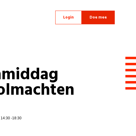
Login
Doe mee
amiddag
olmachten
| 14:30 -18:30