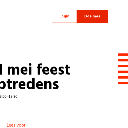
Login
Doe mee
1 mei feest
ptredens
3:00 -18:30
Lees voor