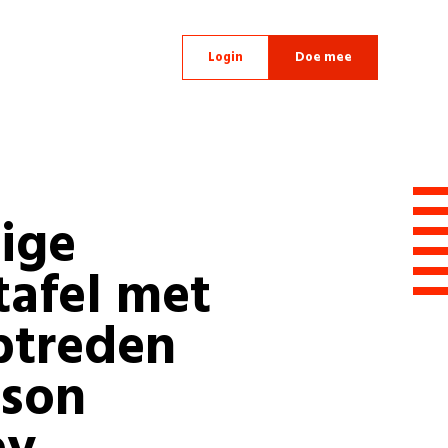
Login
Doe mee
lige
tafel met
ptreden
ason