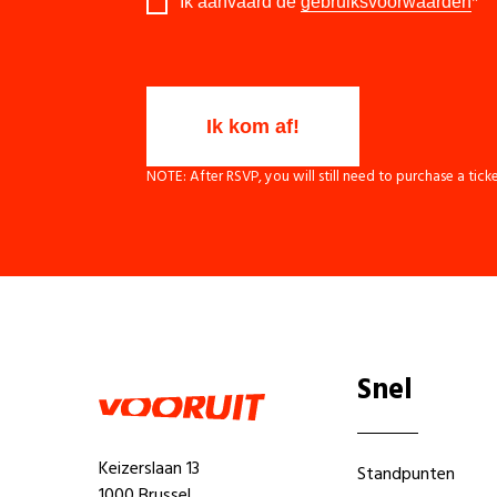
Ik aanvaard de
gebruiksvoorwaarden
*
NOTE: After RSVP, you will still need to purchase a tick
Snel
Keizerslaan 13
Standpunten
1000 Brussel