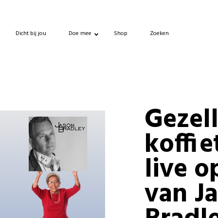
Dicht bij jou
Doe mee
Shop
Zoeken
Gezel
koffie
live o
van J