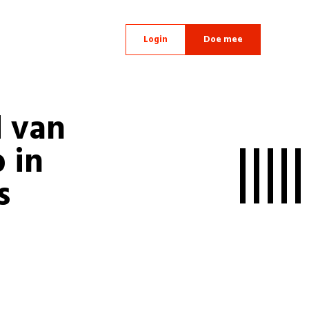
Login
Doe mee
d van
 in
s