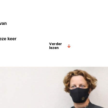
 van
eze keer
Verder
lezen