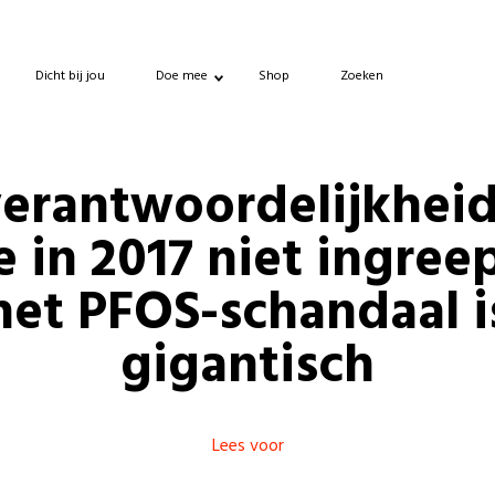
Dicht bij jou
Doe mee
Shop
Zoeken
erantwoordelijkhei
e in 2017 niet ingreep
het PFOS-schandaal i
gigantisch
Lees voor