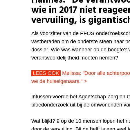
Hannes: “De verantwoo
wie in 2017 niet reage
vervuiling, is gigantisc
Als voorzitter van de PFOS-onderzoeksco
vastberaden om de onderste steen naar bo
dossier. Wie was wanneer op de hoogte? W
verantwoordelijkheid moeten nemen?
LEES OOK
Melissa: "
Door alle achterpoo
we de huiseigenaars."
>
Intussen voerde het Agentschap Zorg en 
bloedonderzoek uit bij de omwonenden van
Wat blijkt? 9 op de 10 mensen lopen het r
door de vervuiling. Bij de helft is een vee