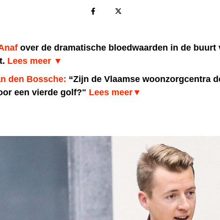
Anaf
over de dramatische bloedwaarden in de buurt
t.
Lees meer ▼
an den Bossche:
“Zijn de Vlaamse woonzorgcentra d
oor een vierde golf?
"
Lees meer▼