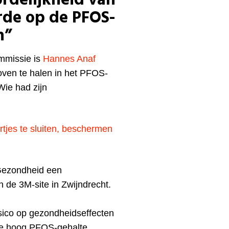
rdelijkheid van
erde op de PFOS-
h”
mmissie is
Hannes Anaf
ven te halen in het PFOS-
ie had zijn
rtjes te sluiten, beschermen
Gezondheid een
 de 3M-site in Zwijndrecht.
isico op gezondheidseffecten
l te hoog PFOS-gehalte