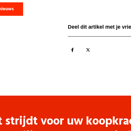
nieuws
Deel dit artikel met je vr
t strijdt voor uw koopkra