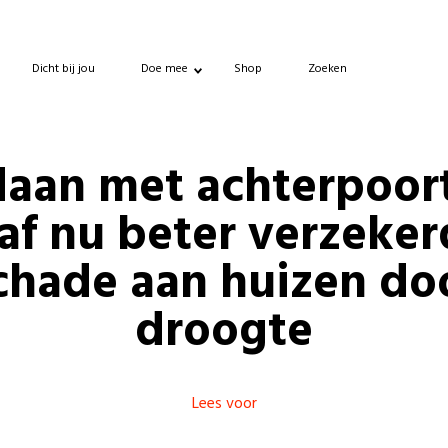
Dicht bij jou
Doe mee
Shop
Zoeken
aan met achterpoort
af nu beter verzekerd
chade aan huizen do
droogte
Lees voor