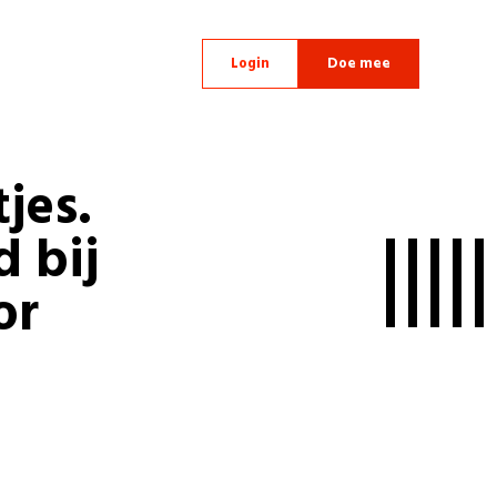
Login
Doe mee
jes.
 bij
or