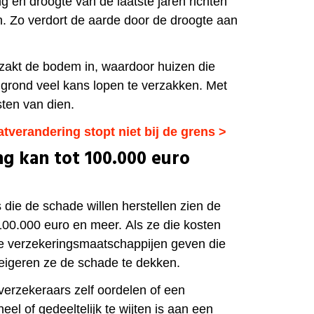
 en droogte van de laatste jaren richten
n.
Zo verdort de aarde door de droogte aan
zakt de bodem in, waardoor huizen die
igrond veel kans lopen te verzakken. Met
sten van dien.
tverandering stopt niet bij de grens >
g kan tot 100.000 euro
die de schade willen herstellen zien de
 100.000 euro en meer.
Als ze die kosten
 de verzekeringsmaatschappijen geven die
weigeren ze de schade te dekken.
verzekeraars zelf oordelen of een
el of gedeeltelijk te wijten is aan een