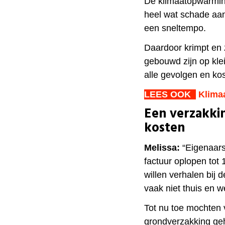
De klimaatopwarming
heel wat schade aa
een sneltempo.
Daardoor krimpt en 
gebouwd zijn op kle
alle gevolgen en ko
LEES OOK
Klimaa
Een verzakkin
kosten
Melissa:
“Eigenaars 
factuur oplopen tot
willen verhalen bij
vaak niet thuis en 
Tot nu toe mochten 
grondverzakking gehe