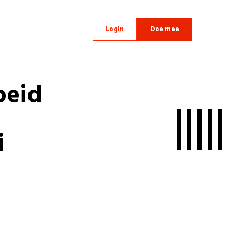
Login
Doe mee
beid
i