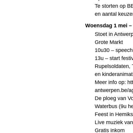
Te storten op 
en aantal keuz
Woensdag 1 mei – 
Stoet in Antwer
Grote Markt
10u30 – speec
13u – start fest
Rupelsoldaten, 
en kinderanimat
Meer info op: ht
antwerpen.be/a
De ploeg van V
Waterbus (9u hee
Feest in Hemiks
Live muziek van 
Gratis inkom