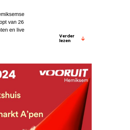
 Hemiksemse
oopt van 26
ten en live
Verder
lezen