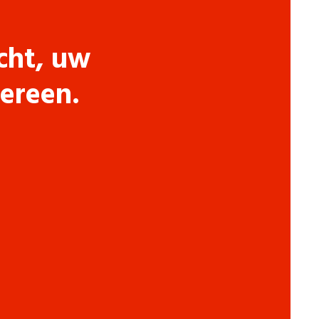
cht, uw
dereen.