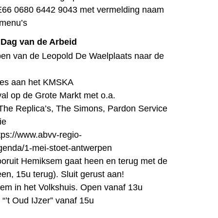
BE66 0680 6442 9043 met vermelding naam
emenu’s
Dag van de Arbeid
pen van de Leopold De Waelplaats naar de
hes aan het KMSKA
ival op de Grote Markt met o.a.
The Replica’s, The Simons, Pardon Service
ie
tps://www.abvv-regio-
genda/1-mei-stoet-antwerpen
ooruit Hemiksem gaat heen en terug met de
n, 15u terug). Sluit gerust aan!
em in het Volkshuis. Open vanaf 13u
“’t Oud IJzer” vanaf 15u