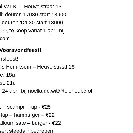
l W.I.K. – Heuvelstraat 13
il: deuren 17u30 start 18u00
: deuren 12u30 start 13u00
00, te koop vanaf 1 april bij
.com
 Vooravondfeest!
nsfeest!
uis Hemiksem – Heuvelstraat 16
e: 18u
st: 21u
 24 april bij
noella.de.wit@telenet.be
of
k + scampi + kip - €25
 kip – hamburger – €22
lloumisaté – burger - €22
ssert steeds inbegrepen