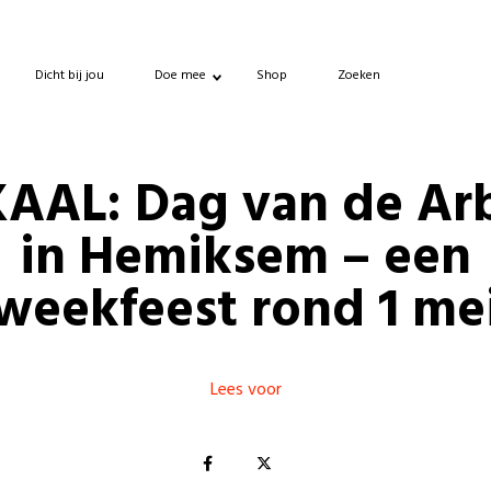
Dicht bij jou
Doe mee
Shop
Zoeken
AAL: Dag van de Ar
in Hemiksem – een
weekfeest rond 1 me
Lees voor