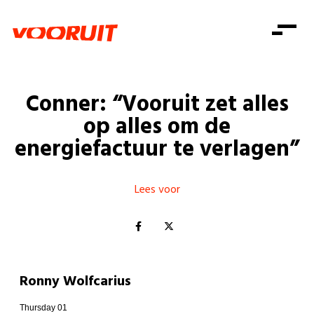
Laatste nieuws
Alle artikels
Beweging
Mission statement
Koopkracht
Dicht bij jou
Conner: “Vooruit zet alles
Onze mensen
Doe mee
Zorg
op alles om de
Doe mee
Shop
Standpunten
Gelijke kansen
energiefactuur te verlagen”
Word lid
Zoeken
Vacatures
Welzijn
Login
Login
Mis niets
Lees voor
Consumentenbescherming
Pensioenen
Doe mee
Kinderen en jongeren
Ronny Wolfcarius
Thursday 01