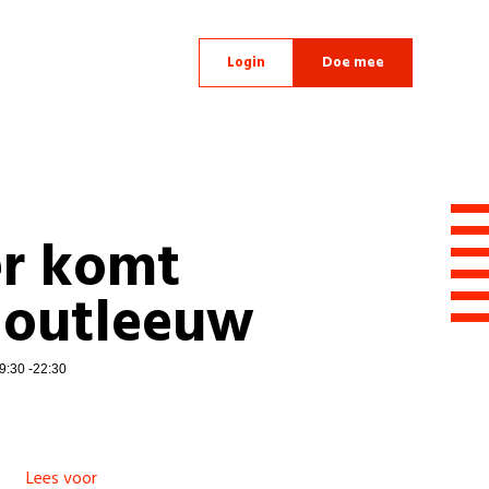
Login
Doe mee
r komt
Zoutleeuw
9:30 -22:30
Lees voor