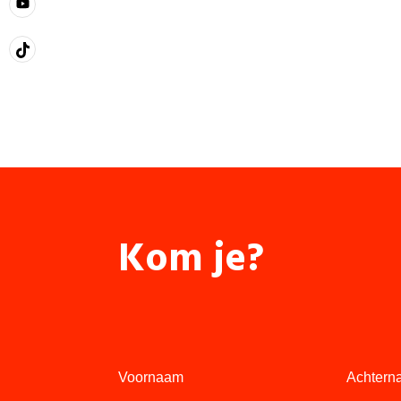
Kom je?
Voornaam
Achtern