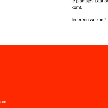
je plaatsje? Laat 
komt.
Iedereen welkom!
aam