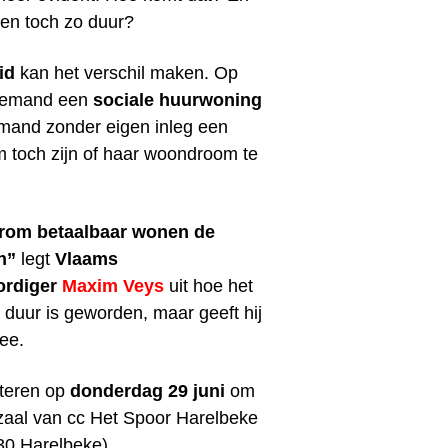
en toch zo duur?
id
kan het verschil maken. Op
iemand een
sociale huurwoning
mand zonder eigen inleg een
toch zijn of haar woondroom te
om betaalbaar wonen de
n”
legt
Vlaams
ordiger
Maxim Veys
uit hoe het
duur is geworden, maar geeft hij
ee.
teren op
donderdag 29 juni
om
aal van cc Het Spoor Harelbeke
530 Harelbeke).