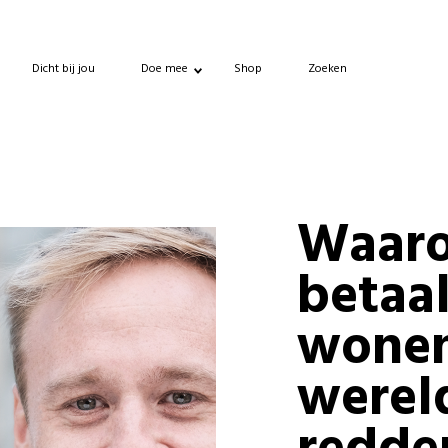
Dicht bij jou
Doe mee
Shop
Zoeken
Waar
betaa
wonen
werel