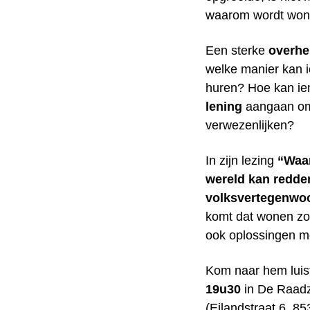
waarom wordt won
Een sterke
overhe
welke manier kan 
huren? Hoe kan ie
lening
aangaan om 
verwezenlijken?
In zijn lezing
“Waar
wereld kan redde
volksvertegenwo
komt dat wonen zo 
ook oplossingen m
Kom naar hem luis
19u30
in De Raadz
(Eilandstraat 6, 8