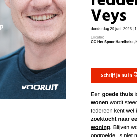
redde
Veys
donderdag 29 juni, 2023 | 1
Locatie:
CC Het Spoor Harelbeke, 
Schrijf je nu in 
Een
goede thuis
i
wonen
wordt steed
Iedereen kent wel 
zoektocht naar e
woning
. Blijven 
opgroeide, is niet