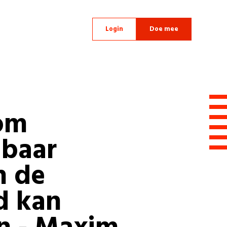
Login
Doe mee
om
lbaar
 de
d kan