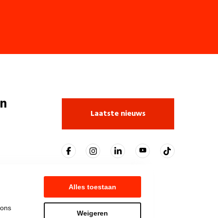
n
Laatste nieuws
Alles toestaan
 ons
Weigeren