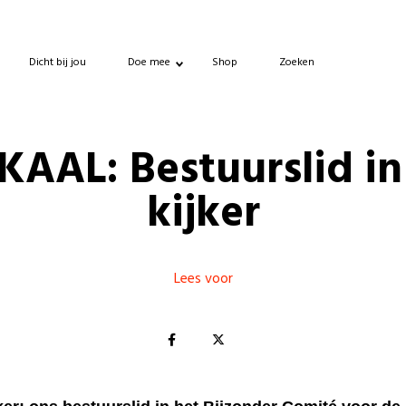
Dicht bij jou
Doe mee
Shop
Zoeken
KAAL: Bestuurslid in
kijker
Lees voor