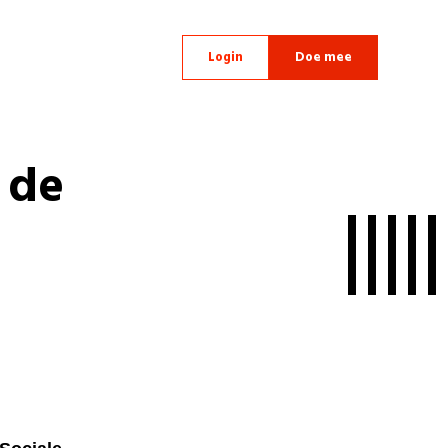
Login
Doe mee
 de