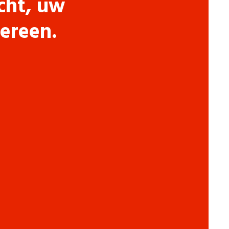
cht, uw
dereen.