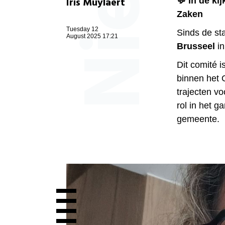
Iris Muylaert
💬 In de ki
Zaken
Tuesday 12
Sinds de sta
August 2025 17:21
Brusseel
in
Dit comité i
binnen het 
trajecten vo
rol in het g
gemeente.