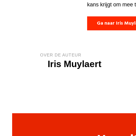
kans krijgt om mee 
Ga naar Iris Muy
OVER DE AUTEUR
Iris Muylaert