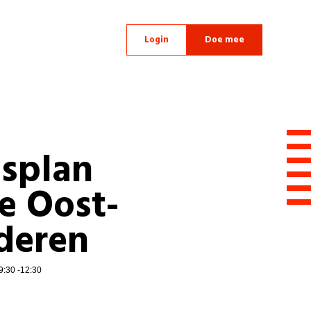
Login
Doe mee
dsplan
e Oost-
deren
9:30 -12:30