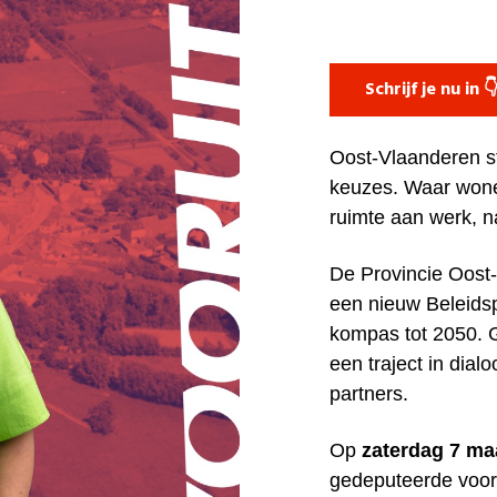
Schrijf je nu in 
Oost-Vlaanderen st
keuzes. Waar won
ruimte aan werk, n
De Provincie Oost
een nieuw Beleids
kompas tot 2050. 
een traject in dial
partners.
Op
zaterdag 7 ma
gedeputeerde voor