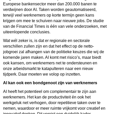
Europese bankensector meer dan 200.000 banen te
verdwijnen door AI. Taken worden geautomatiseerd,
terwijl veel werknemers op korte termijn geen kans
krijgen om mee te schuiven naar nieuwe jobs. De studie
van de Financial Times is één van vele onderzoeken, met
uiteenlopende conclusies.
Wat wél zeker is, is dat er regionale en sectorale
verschillen zullen zijn en dat het effect op de netto-
jobgroei zal afhangen van de politieke keuzes die wij de
komende jaren maken. AI komt met risico’s, maar biedt
ook kansen, om werknemers net te ondersteunen en
onze arbeidsmarkt te katapulteren naar een nieuw
tijdperk. Daar moeten we volop op inzetten.
AI kan ook een bondgenoot zijn van werknemers
AI heeft het potentieel om complementair te zijn aan
werknemers. Het kan de productiviteit én ook het
werkgeluk net verhogen, door repetitieve taken over te
nemen, waardoor er meer ruimte vrijkomt voor creatief en
innovatief denken. Dit vereist een duidelijk kader