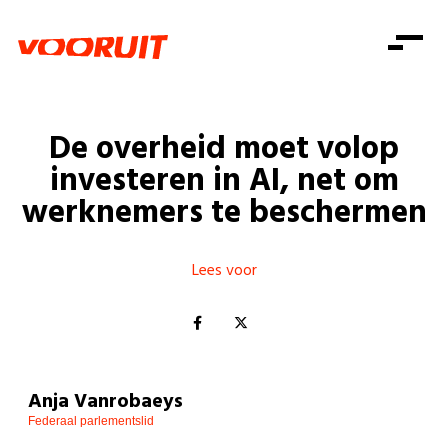
Laatste nieuws
Alle artikels
Beweging
Mission statement
Koopkracht
Dicht bij jou
De overheid moet volop
Onze mensen
Doe mee
Zorg
investeren in AI, net om
Doe mee
Shop
Standpunten
Gelijke kansen
werknemers te beschermen
Word lid
Zoeken
Vacatures
Welzijn
Login
Login
Mis niets
Lees voor
Consumentenbescherming
Pensioenen
Doe mee
Kinderen en jongeren
Anja Vanrobaeys
Federaal parlementslid