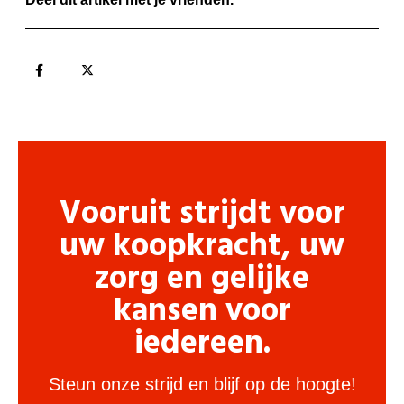
Vooruit strijdt voor
uw koopkracht, uw
zorg en gelijke
kansen voor
iedereen.
Steun onze strijd en blijf op de hoogte!