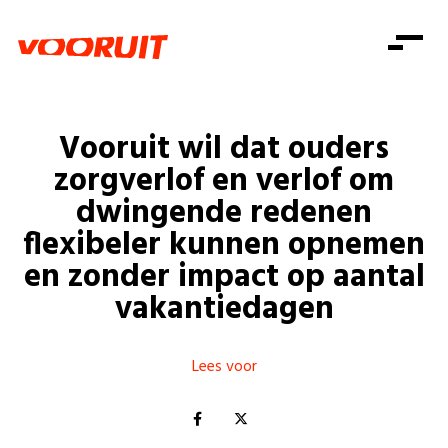
Laatste nieuws
Alle artikels
Beweging
Mission statement
Koopkracht
Dicht bij jou
Vooruit wil dat ouders
Onze mensen
Doe mee
Zorg
zorgverlof en verlof om
Doe mee
Shop
Standpunten
Gelijke kansen
dwingende redenen
Word lid
Zoeken
flexibeler kunnen opnemen
Vacatures
Welzijn
Login
Login
en zonder impact op aantal
Mis niets
Consumentenbescherming
vakantiedagen
Pensioenen
Doe mee
Kinderen en jongeren
Lees voor