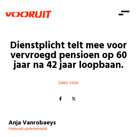
Laatste nieuws
Alle artikels
Beweging
Mission statement
Koopkracht
Dicht bij jou
Dienstplicht telt mee voor
Onze mensen
Doe mee
Zorg
vervroegd pensioen op 60
Doe mee
Shop
Standpunten
Gelijke kansen
jaar na 42 jaar loopbaan.
Word lid
Zoeken
Vacatures
Welzijn
Login
Login
Mis niets
Lees voor
Consumentenbescherming
Pensioenen
Doe mee
Kinderen en jongeren
Anja Vanrobaeys
Federaal parlementslid