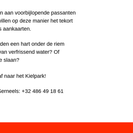
en aan voorbijlopende passanten
illen op deze manier het tekort
es aankaarten.
aden een hart onder de riem
an verfrissend water? Of
e slaan?
 naar het Kielpark!
 Serneels: +32 486 49 18 61