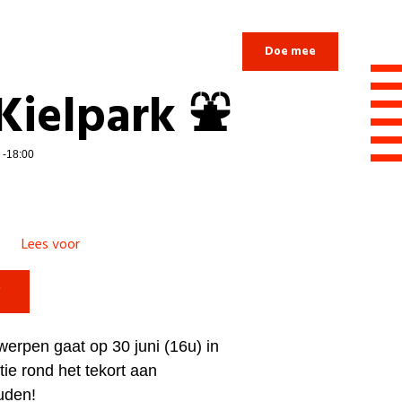
Login
Doe mee
 Kielpark ⛲
0 -18:00
Lees voor

twerpen gaat op 30 juni (16u) in
tie rond het tekort aan
ouden!