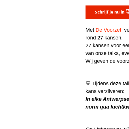
Schrijf je nu in 
Met
De Voorzet
ve
rond 27 kansen.
27 kansen voor ee
van onze talks, ev
Wij geven de voor
💬 Tijdens deze ta
kans verzilveren:
In elke Antwerps
norm qua luchtkwa