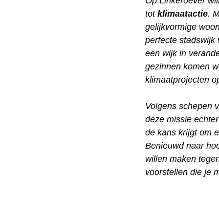
Op Linkeroever wi
tot
klimaatactie
. 
gelijkvormige woon
perfecte stadswijk
een wijk in verand
gezinnen komen wo
klimaatprojecten op
Volgens schepen v
deze missie echter
de kans krijgt om 
Benieuwd naar hoe
willen maken tegen
voorstellen die je