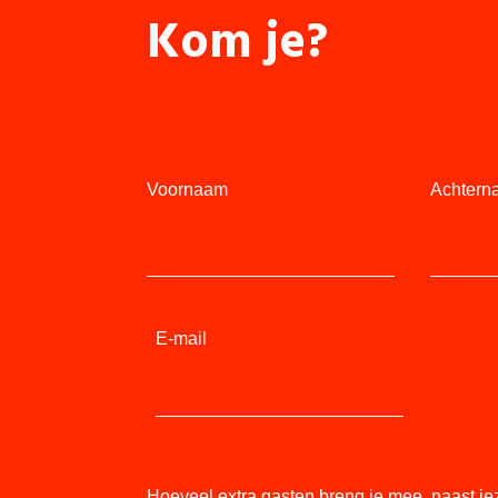
Kom je?
Voornaam
Achtern
E-mail
Hoeveel extra gasten breng je mee, naast je