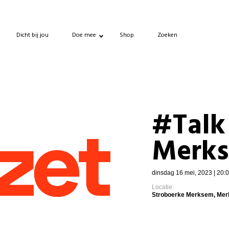
Dicht bij jou
Doe mee
Shop
Zoeken
#Talk
Merks
dinsdag 16 mei, 2023 | 20:
Locatie:
Stroboerke Merksem, Me