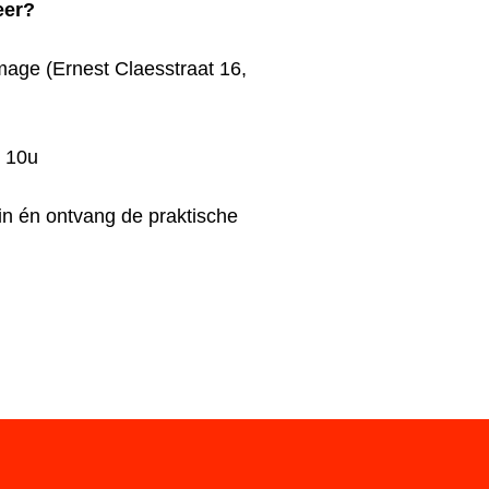
eer?
mage (
Ernest Claesstraat 16,
 10u
 in én ontvang de praktische