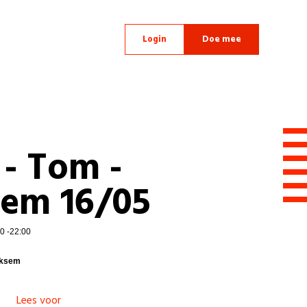
Login
Doe mee
 - Tom -
em 16/05
00 -22:00
rksem
Lees voor