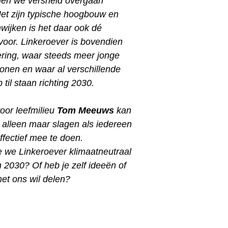
llen we versneld overgaan
Met zijn typische hoogbouw en
wijken is het daar ook dé
 voor.
Linkeroever is bovendien
ering, waar steeds meer jonge
nen en waar al verschillende
 til staan richting 2030.
oor leefmilieu
Tom Meeuws
kan
 alleen maar slagen als iedereen
effectief mee te doen.
 we Linkeroever klimaatneutraal
 2030? Of heb je zelf ideeën of
 met ons wil delen?