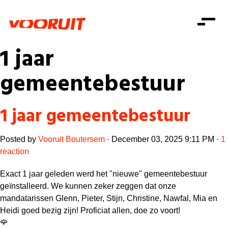
Laatste nieuws
Alle artikels
Beweging
1 jaar
Mission statement
Koopkracht
Dicht bij jou
gemeentebestuur
Onze mensen
Doe mee
Zorg
Doe mee
Shop
Standpunten
Gelijke kansen
1 jaar gemeentebestuur
Word lid
Zoeken
Vacatures
Welzijn
Login
Login
Mis niets
Posted by
Vooruit Boutersem
· December 03, 2025 9:11 PM ·
1
Consumentenbescherming
reaction
Pensioenen
Doe mee
Exact 1 jaar geleden werd het "nieuwe" gemeentebestuur
Kinderen en jongeren
geïnstalleerd. We kunnen zeker zeggen dat onze
mandatarissen Glenn, Pieter, Stijn, Christine, Nawfal, Mia en
Heidi goed bezig zijn! Proficiat allen, doe zo voort!