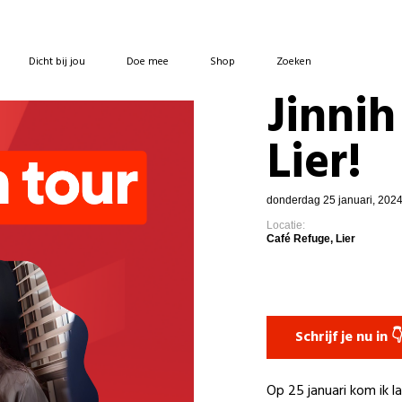
Dicht bij jou
Doe mee
Shop
Zoeken
Jinni
Lier!
donderdag 25 januari, 2024
Locatie:
Café Refuge, Lier
Schrijf je nu in 
Op 25 januari kom ik la