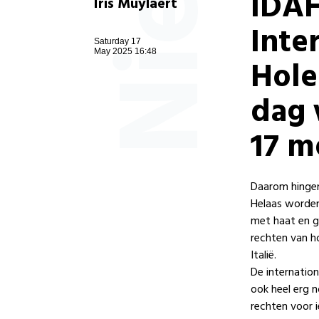
IDAH
Iris Muylaert
Inte
Saturday 17
May 2025 16:48
Hole
dag 
17 m
Daarom hingen
Helaas worde
met haat en g
rechten van h
Italië.
De
internatio
ook heel erg 
rechten voor i