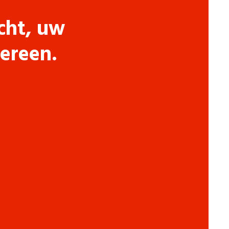
cht, uw
dereen.