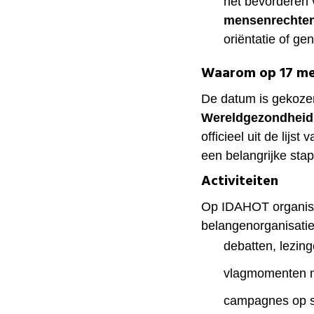
het bevorderen
mensenrechte
oriëntatie of gen
Waarom op 17 me
De datum is gekoz
Wereldgezondheid
officieel uit de lijs
een belangrijke stap 
Activiteiten
Op IDAHOT organise
belangenorganisatie
debatten, lezing
vlagmomenten m
campagnes op s