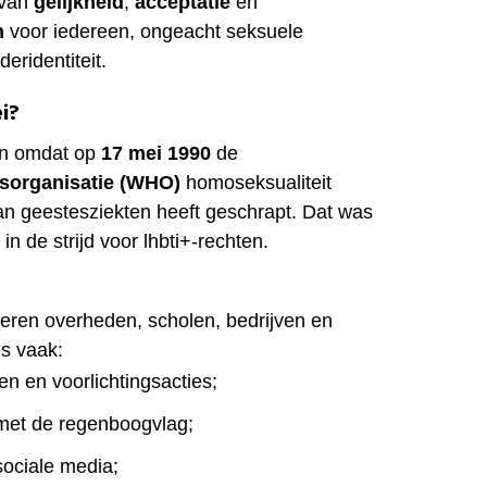
 van
gelijkheid
,
acceptatie
en
n
voor iedereen, ongeacht seksuele
deridentiteit.
i?
en omdat op
17 mei 1990
de
sorganisatie (WHO)
homoseksualiteit
t van geestesziekten heeft geschrapt. Dat was
in de strijd voor lhbti+-rechten.
ren overheden, scholen, bedrijven en
s vaak:
en en voorlichtingsacties;
et de regenboogvlag;
ociale media;