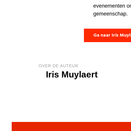
evenementen om s
gemeenschap.
Ga naar Iris Muy
OVER DE AUTEUR
Iris Muylaert