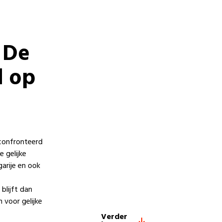
. De
d op
confronteerd
 gelijke
arije en ook
blijft dan
 voor gelijke
Verder