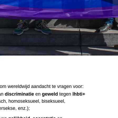
om wereldwijd aandacht te vragen voor:
van
discriminatie
en
geweld
tegen
lhbti+
sch, homoseksueel, biseksueel,
ersekse, enz.);