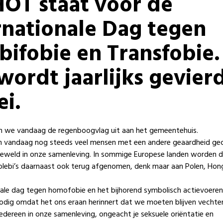
OT staat voor de
rnationale Dag tegen
bifobie en Transfobie
wordt jaarlijks gevier
ei
.
 we vandaag de regenboogvlag uit aan het gemeentehuis.
n vandaag nog steeds veel mensen met een andere geaardheid ge
eweld in onze samenleving. In sommige Europese landen worden de
olebi’s daarnaast ook terug afgenomen, denk maar aan Polen, Hong
nale dag tegen homofobie en het bijhorend symbolisch actievoeren 
nodig omdat het ons eraan herinnert dat we moeten blijven vechten
edereen in onze samenleving, ongeacht je seksuele oriëntatie en