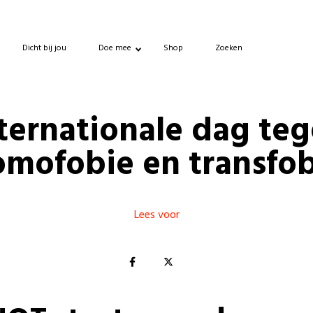
Dicht bij jou
Doe mee
Shop
Zoeken
ternationale dag te
omofobie en transfob
Lees voor