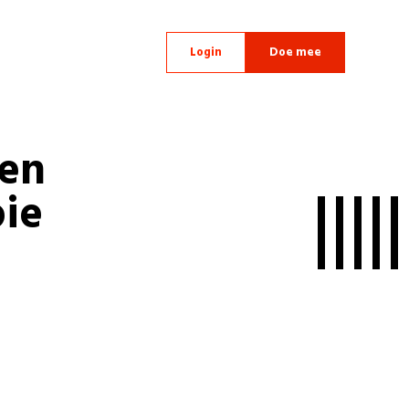
Login
Doe mee
gen
ie