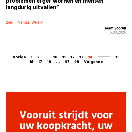
problemen erger worden en mensen
langdurig uitvallen”
Zorg
Mentaal Welzijn
Team Vooruit
5.03.2026
Vorige
1
2
…
10
11
12
13
14
15
16
17
18
…
97
98
Volgende
Vooruit strijdt voor
uw koopkracht, uw