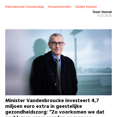
Internationale Vrouwendag
Vrouwenrechten
Gelijke Kansen
Team Vooruit
8.03.2026
Minister Vandenbroucke investeert 4,7
miljoen euro extra in geestelijke
gezondheidszorg: “Zo voorkomen we dat