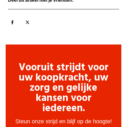
Deel dit artikel met je vrienden.
Vooruit strijdt voor
uw koopkracht, uw
zorg en gelijke
kansen voor
iedereen.
Steun onze strijd en blijf op de hoogte!