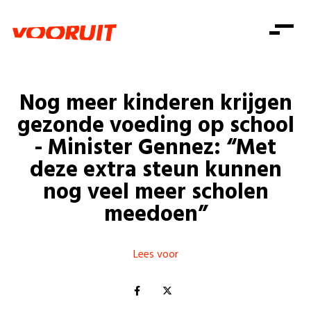
Laatste nieuws
Alle artikels
Beweging
Mission statement
Koopkracht
Dicht bij jou
Nog meer kinderen krijgen
Onze mensen
Doe mee
Zorg
gezonde voeding op school
Doe mee
Shop
Standpunten
Gelijke kansen
- Minister Gennez: “Met
Word lid
Zoeken
deze extra steun kunnen
Vacatures
Welzijn
Login
Login
nog veel meer scholen
Mis niets
Consumentenbescherming
meedoen”
Pensioenen
Doe mee
Kinderen en jongeren
Lees voor