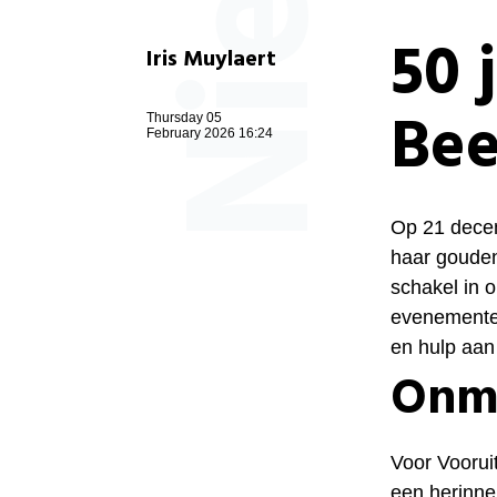
50 
Iris Muylaert
Be
Thursday 05
February 2026 16:24
Op 21 decem
haar gouden 
schakel in 
evenementen
en hulp aan w
Onmi
Voor Voorui
een herinner