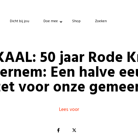
Dicht bij jou
Doe mee
Shop
Zoeken
AAL: 50 jaar Rode K
ernem: Een halve e
zet voor onze gemee
Lees voor