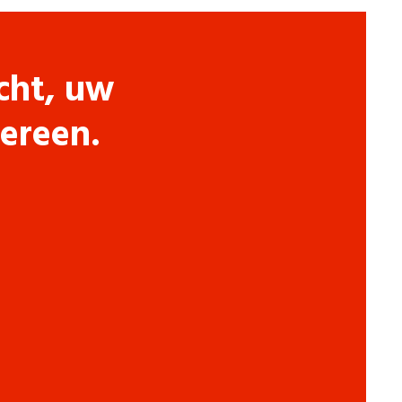
cht, uw
dereen.