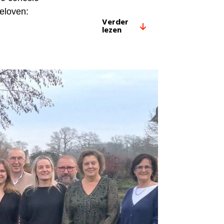
geloven:
Verder
lezen