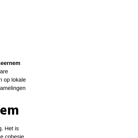
Beernem
bare
 op lokale
nzamelingen
nem
. Het is
le cohesie