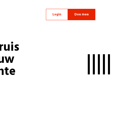
Login
Doe mee
ruis
euw
nte