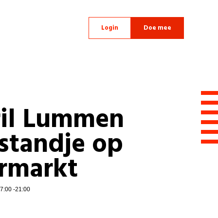
Login
Doe mee
ril Lummen
standje op
armarkt
17:00 -21:00