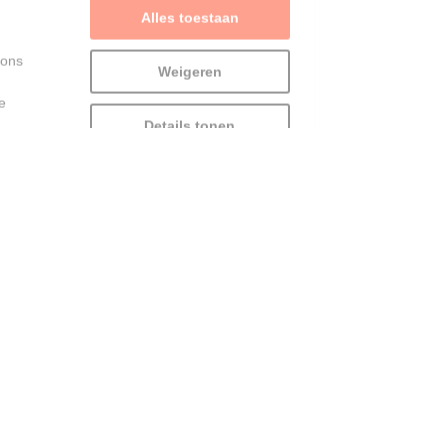
 ons
Weigeren
e
Details tonen
“Extra betalen voor je
fiets op de trein? Daar
moet NMBS komaf mee
maken” - Vooruit wil
treinreizigers met fiets