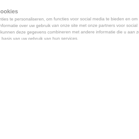
ies te personaliseren, om functies voor social media te bieden en om
nformatie over uw gebruik van onze site met onze partners voor social
s kunnen deze gegevens combineren met andere informatie die u aan z
p basis van uw gebruik van hun services.
“Alles doen om onze
festivals betaalbaar te
houden, zeker voor
jongeren” - Jeroen Soete
maakt zich zorgen na