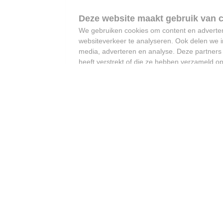
We gebruiken cookies om content en advertent
websiteverkeer te analyseren. Ook delen we i
media, adverteren en analyse. Deze partner
heeft verstrekt of die ze hebben verzameld o
“Als je partner
ongeneeslijk ziek is, en
het einde nadert, dan wil
je er gewoon zijn” -
Vooruit wil palliatief