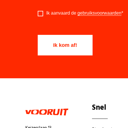
Ik aanvaard de
gebruiksvoorwaarden
*
Snel