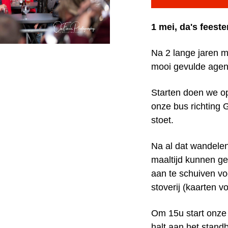
1 mei, da's feeste
Na 2 lange jaren m
mooi gevulde agen
Starten doen we o
onze bus richting G
stoet.
Na al dat wandelen
maaltijd kunnen ge
aan te schuiven voo
stoverij (kaarten v
Om 15u start onze
halt aan het stan