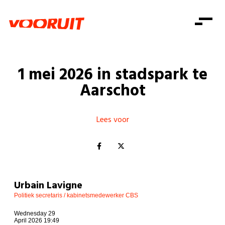
Laatste nieuws
Alle artikels
Beweging
Mission statement
Koopkracht
Dicht bij jou
1 mei 2026 in stadspark te
Onze mensen
Doe mee
Zorg
Aarschot
Doe mee
Shop
Standpunten
Gelijke kansen
Word lid
Zoeken
Vacatures
Welzijn
Lees voor
Login
Login
Mis niets
Consumentenbescherming
Pensioenen
Doe mee
Kinderen en jongeren
Urbain Lavigne
Politiek secretaris / kabinetsmedewerker CBS
Wednesday 29
April 2026 19:49