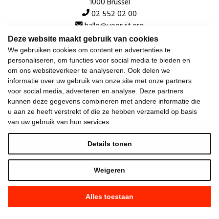
1000 Brussel
02 552 02 00
hallo@vooruit.org
Deze website maakt gebruik van cookies
We gebruiken cookies om content en advertenties te
Snel
personaliseren, om functies voor social media te bieden en
om ons websiteverkeer te analyseren. Ook delen we
Over de beweging
informatie over uw gebruik van onze site met onze partners
voor social media, adverteren en analyse. Deze partners
Algemeen
kunnen deze gegevens combineren met andere informatie die
u aan ze heeft verstrekt of die ze hebben verzameld op basis
van uw gebruik van hun services.
Laatste nieuws
Details tonen
Weigeren
Alles toestaan
©
2026
Vooruit —
Privacyverklaring
—
Gebruiksvoorwaarden
—
Cookieverklaring
—
Gemaakt met NationBuilder